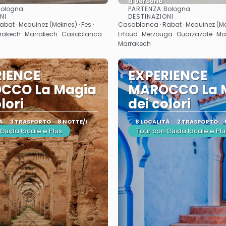
a persona
PARTENZA:
Bologna
Bologna
Vedere
Vedere
NI
DESTINAZIONI
bat · Mequinez (Meknes) · Fes ·
Casablanca · Rabat · Mequinez (Mek
rrakech · Marrakech · Casablanca
Erfoud · Merzouga · Ouarzazate · Ma
Marrakech
RIENCE
EXPERIENCE
CCO La Magia
MAROCCO La 
lori
dei colori
À
3 TRASPORTO
8 NOTTE/I
8 LOCALITÀ
2 TRASPORTO
Guida locale e Plus
Tour con Guida locale e Plu