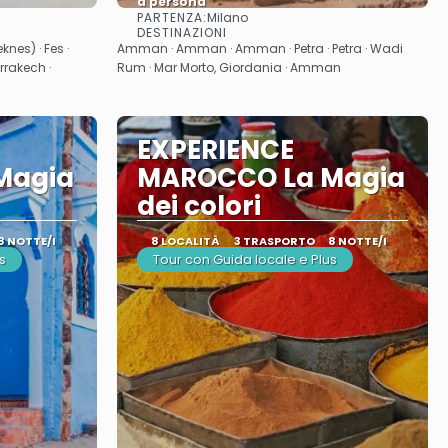
a persona
PARTENZA:
Milano
Vedere
DESTINAZIONI
nes) · Fes ·
Amman · Amman · Amman · Petra · Petra · Wadi
rrakech ·
Rum · Mar Morto, Giordania · Amman
EXPERIENCE
Magia
MAROCCO La Magia
dei colori
8 NOTTE/I
8 LOCALITÀ
3 TRASPORTO
8 NOTTE/I
s
Tour con Guida locale e Plus