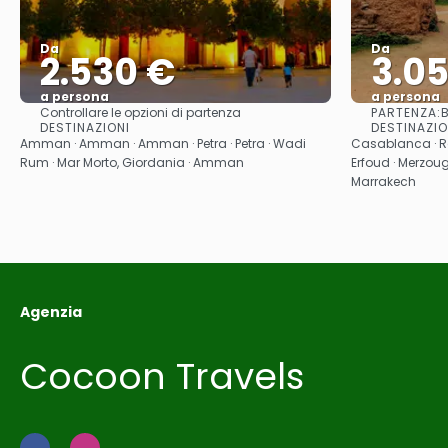
Da
Da
2.530 €
3.0
a persona
a persona
PARTENZA:
Controllare le opzioni di partenza
Vedere
DESTINAZIONI
DESTINAZIO
Amman · Amman · Amman · Petra · Petra · Wadi
Casablanca · Ra
Rum · Mar Morto, Giordania · Amman
Erfoud · Merzoug
Marrakech
Agenzia
Cocoon Travels