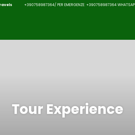
ravels
+390758987364/ PER EMERGENZE: +390758987364 WHATSAPP:
Tour Experience