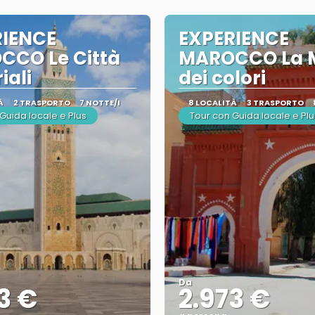
RIENCE
EXPERIENCE
CCO Le Città
MAROCCO La 
iali
dei colori
À
2 TRASPORTO
7 NOTTE/I
8 LOCALITÀ
3 TRASPORTO
Guida locale e Plus
Tour con Guida locale e Plu
Da
3 €
2.973 €