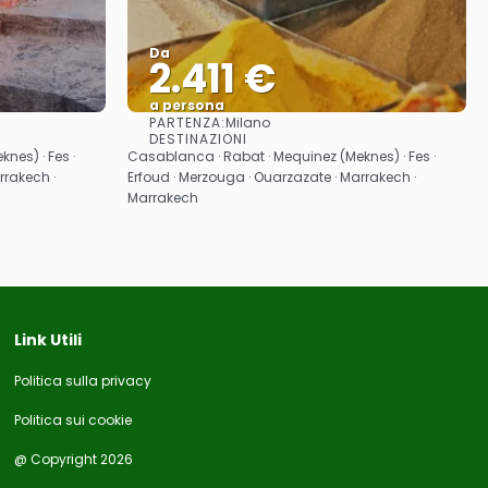
Da
2.411 €
a persona
PARTENZA:
Milano
Vedere
DESTINAZIONI
nes) · Fes ·
Casablanca · Rabat · Mequinez (Meknes) · Fes ·
rrakech ·
Erfoud · Merzouga · Ouarzazate · Marrakech ·
Marrakech
Link Utili
Politica sulla privacy
Politica sui cookie
@ Copyright 2026