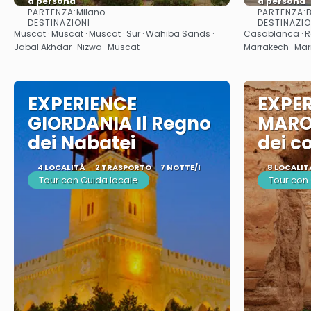
a persona
a persona
PARTENZA:
PARTENZA:
Milano
Vedere
DESTINAZIONI
DESTINAZIO
Muscat · Muscat · Muscat · Sur · Wahiba Sands ·
Casablanca · Ra
Jabal Akhdar · Nizwa · Muscat
Marrakech · Ma
EXPERIENCE
EXPE
GIORDANIA Il Regno
MARO
dei Nabatei
dei co
4 LOCALITÀ
2 TRASPORTO
7 NOTTE/I
8 LOCALIT
Tour con Guida locale
Tour con 