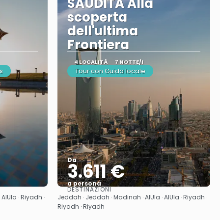
SAUDITA Alla
scoperta
dell'ultima
Frontiera
4 LOCALITÀ
7 NOTTE/I
s
Tour con Guida locale
Da
3.611 €
a persona
DESTINAZIONI
Vedere
AlUla · Riyadh ·
Jeddah · Jeddah · Madinah · AlUla · AlUla · Riyadh ·
Riyadh · Riyadh