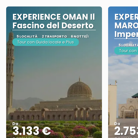
EXPERIENCE OMAN Il
EXPE
Fascino del Deserto
MARO
Imper
5 LOCALITÀ
2 TRASPORTO
6 NOTTE/I
Tour con Guida locale e Plus
5 LOCALIT
Tour con 
Da
Da
3.133 €
2.75