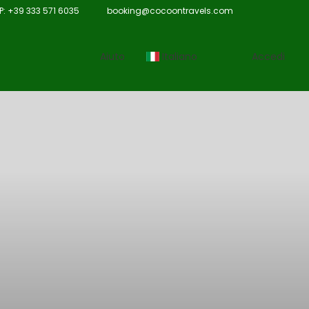
 +39 333 571 6035
booking@cocoontravels.com
Aiuto
Italiano
Accedi