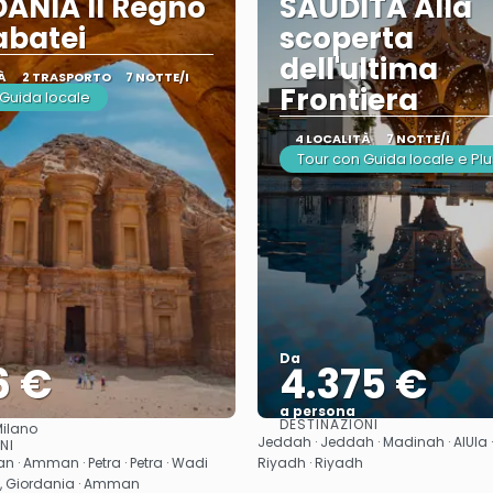
ANIA Il Regno
SAUDITA Alla
abatei
scoperta
dell'ultima
À
2 TRASPORTO
7 NOTTE/I
Frontiera
 Guida locale
4 LOCALITÀ
7 NOTTE/I
Tour con Guida locale e Plu
Da
6 €
4.375 €
a persona
DESTINAZIONI
ilano
Vedere
Vedere
Jeddah · Jeddah · Madinah · AlUla · 
NI
· Amman · Petra · Petra · Wadi
Riyadh · Riyadh
o, Giordania · Amman