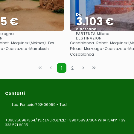
Da
55 €
3.103 €
a persona
PARTENZA:
Bologna
Milano
Vedere
Vedere
NI
DESTINAZIONI
bat · Mequinez (Meknes) · Fes ·
Casablanca · Rabat · Mequinez (Mek
a · Ouarzazate · Marrakech ·
Erfoud · Merzouga · Ouarzazate · Ma
Casablanca
1
2
Contatti
Loc. Ponterio 79G 06059 - Todi
+390758987364/ PER EMERGENZE: +390758987364 WHATSAPP: +39
333 571 6035