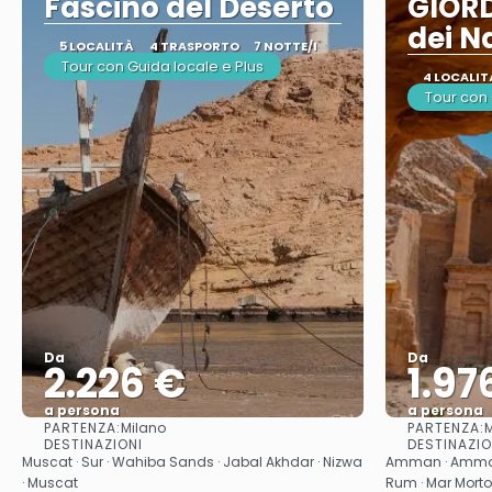
Fascino del Deserto
GIORD
dei N
5 LOCALITÀ
4 TRASPORTO
7 NOTTE/I
Tour con Guida locale e Plus
4 LOCALIT
Tour con
Da
Da
2.226 €
1.97
a persona
a persona
PARTENZA:
PARTENZA:
Milano
M
Vedere
DESTINAZIONI
DESTINAZIO
Muscat · Sur · Wahiba Sands · Jabal Akhdar · Nizwa
Amman · Amman 
· Muscat
Rum · Mar Mort