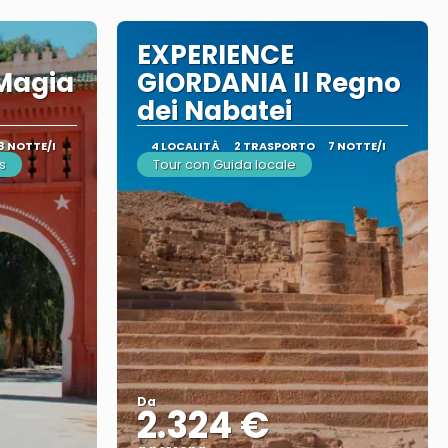
EXPERIENCE
Magia
GIORDANIA Il Regno
dei Nabatei
8 NOTTE/I
4 LOCALITÀ
2 TRASPORTO
7 NOTTE/I
s
Tour con Guida locale
Da
2.324 €