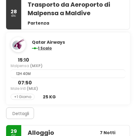
Trasporto da Aeroporto di
28
Malpensa a Maldive
dic
Partenza
Qatar Airways
1 Scalo
15:10
Malpensa
(MXP)
12H 40M
07:50
Male Intl
(MLE)
25 KG
+1 Giorno
Dettagli
29
Alloggio
7 Notti
dic