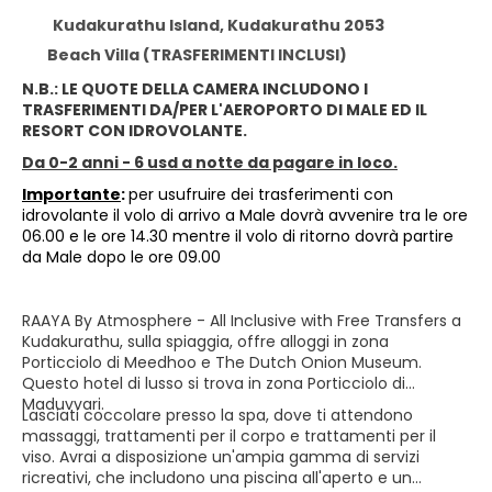
Kudakurathu Island, Kudakurathu 2053
Beach Villa (TRASFERIMENTI INCLUSI)
N.B.: LE QUOTE DELLA CAMERA INCLUDONO I
TRASFERIMENTI DA/PER L'AEROPORTO DI MALE ED IL
RESORT CON IDROVOLANTE.
Da 0-2 anni - 6 usd a notte da pagare in loco.
Importante
:
per usufruire dei trasferimenti con
idrovolante il volo di arrivo a Male dovrà avvenire tra le ore
06.00 e le ore 14.30 mentre il volo di ritorno dovrà partire
da Male dopo le ore 09.00
RAAYA By Atmosphere - All Inclusive with Free Transfers a
Kudakurathu, sulla spiaggia, offre alloggi in zona
Porticciolo di Meedhoo e The Dutch Onion Museum.
Questo hotel di lusso si trova in zona Porticciolo di
Maduvvari.
Lasciati coccolare presso la spa, dove ti attendono
massaggi, trattamenti per il corpo e trattamenti per il
viso. Avrai a disposizione un'ampia gamma di servizi
ricreativi, che includono una piscina all'aperto e un