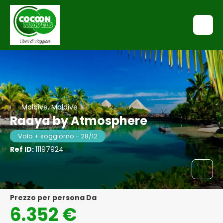
Maldive, Maldive
Raaya by Atmosphere
Volo + soggiorno - 28/12
Ref ID:
11197924
Prezzo per persona Da
6.352 €