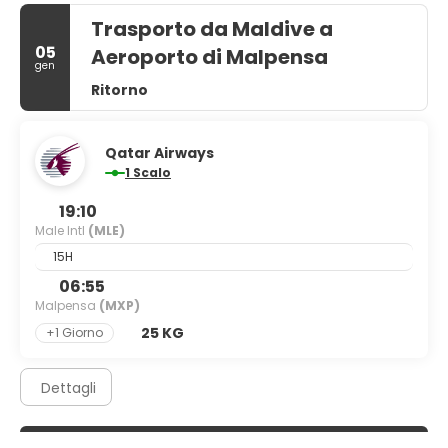
Trasporto da Maldive a
05
Aeroporto di Malpensa
gen
Ritorno
Qatar Airways
1 Scalo
19:10
Male Intl
(MLE)
15H
06:55
Malpensa
(MXP)
25 KG
+1 Giorno
Dettagli