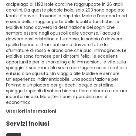
arcipelago di 1.192 isole coralline raggruppate in 26 atolli
corallini. Da queste piccole isole, solo 203 sono popolate.
Kaafu è dove si trovano la capitale, Male e l'aeroporto ed
è sede della maggior parte delle località turistiche. Le
Maldive sono davvero la destinazione dei sogni che
sembra essere negli opuscoli delle vacanze, l'acqua è
davvero così cristallina e turchese, la sabbia è davvero
quella bianca e i tramonti sono davvero tutte le
sfumature di rosso e arancione che puoi immaginare. Le
Maldive sono famose per i dintorni felici, le eccellenti
opportunità per lo snorkeling e le immersioni, le ville sulla
spiaggia, il suo mare blu scuro con lagune color turchese
e il suo cibo squisito. Un viaggio alle Maldive è sempre
un'esperienza indimenticabile, una soddisfazione per
l'anima e un piacere per gli occhi, acque cristalline,
spiagge tropicali di sabbia bianca, flora colorata e natura
incontaminata. Ma attenzione, il paradiso non è
economico.
Ulteriori informazioni
Servizi inclusi