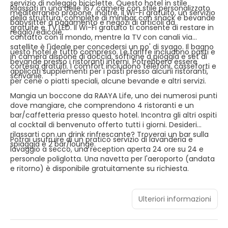
servizio di noleggio biciclette. Questo hotel in stile
Rilassati in una delle 167 camere con stile personalizzato
mediterraneo propone, inoltre, il Wi-Fi gratuito, un servizio
della struttura, complete di minibar con snack e bevande
babysitter a pagamento e negozi di articoli da
gratuite e TV LED. Il Wi-Fi gratuito ti consente di restare in
regalo/edicole.
contatto con il mondo, mentre la TV con canali via
satellite è l'ideale per concedersi un po' di svago. Il bagno
uesto hotel è tutto compreso. Le tariffe includono pasti e
in camera dispone di doccia, soffione a pioggia e set di
bevande presso i ristoranti interni. Potrebbero essere
cortesia gratuiti. I comfort includono telefoni, casseforti e
applicati supplementi per i pasti presso alcuni ristoranti,
scrivanie.
per cene o piatti speciali, alcune bevande e altri servizi.
Mangia un boccone da RAAYA Life, uno dei numerosi punti
dove mangiare, che comprendono 4 ristoranti e un
bar/caffetteria presso questo hotel. Incontra gli altri ospiti
al cocktail di benvenuto offerto tutti i giorni. Desideri
rilassarti con un drink rinfrescante? Troverai un bar sulla
Potrai usufruire di un pratico servizio di lavanderia e
spiaggia e 2 bar/lounge.
lavaggio a secco, una reception aperta 24 ore su 24 e
personale poliglotta. Una navetta per l'aeroporto (andata
e ritorno) è disponibile gratuitamente su richiesta.
Ulteriori informazioni