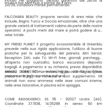
incluso nel soggiorno. Servizio garantito dal 28/05 al
musica live. Mini club a partire da 3 anni.
24/09, condizioni meteo permettendo.
FALCONARA BEAUTY: propone servizio di area relax che
include, Bagno Turco e Doccia emozionale, oltre che una
grande varietà di trattamenti cabina da parte delle nostre
operatrici. A pochi metri dal mare si potrà godere di un
relax totale.
MY FRIEND PLANET Il progetto ecosostenibile di Greenblu
prevede nella sua rigida applicazione, l’utilizzo di buone
pratiche per la salvaguardia del pianeta. Altri Servizi.
Reception 24h; sala TV; Wi-Fi free; giornali; parcheggio
all’aperto non custodito; banco escursioni; deposito
bagagli. A pagamento e su richiesta, previa disponibilità:
servizio baby sitter, autonoleggio, attività sportive,
ANIMALI DOMESTICI: ammessi, di piccola taglia (peso
percorsi enogastronomici e culturali.
massimo 8 kg), su richiesta e con supplemento. Gli
animali non sono ammessi nelle aree comuni interne,
nelle aree ristorative, in piscina ed in spiaggia.
COME RAGGIUGERCI. SS 115 - 92027 Licata (AG).
Coordinate 37.11138, 14.05298 In aereo: 60 km