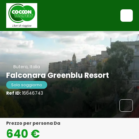
Butera, Italia
Falconara Greenblu Resort
Solo soggiorno
Ref ID:
16646743
Prezzo per persona Da
640 €