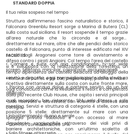
STANDARD DOPPIA
Il tuo relax sospeso nel tempo
Struttura dall’immenso fascino naturalistico e storico, il
Falconara Greenblu Resort sorge a Marina di Butera (CL)
sulla costa sud siciliana. Il resort sospende il tempo grazie
all’area naturale che lo circonda e al sorgere
direttamente sul mare, oltre che alle pendici dello storico
castello di Falconara, punto di interesse edificato nel XIV
secolo dagli Aragonesi come torre di avvistamento e
FACILITIES
difesa contro i pirati Angioini. Col tempo l’area del castello
• Camere e suite con aria condizionata, tv-sat wide
si è sviluppata con la realizzazione della foresteria, un
screen, telefono, mini-bar, cassaforte, asciugacapelli.
tempo dipendenza del castello dedicata ad alloggio della
servitù e deposito, oggi meravigliosa parte della struttura
• Ristorante buffet e tre bar, presso lobby, piscina e mare.
ricettiva direttamente sulla costa con suite fronte mare,
• Piscina con acqua dolce e parterre servito da un bar
oggi conosciuta come la Residenza. Il resort è completato
dedicato.
dalla più recente Club House, che ospita i servizi principali
quali reception, bar, ristorante, SPA, sala fitness e sale
• Lido riservato e attrezzato, con scaletta di discesa sulla
meeting. Servizi e struttura di categoria 4 stelle, con una
battigia.
posizione 5 stelle: direttamente sul mare con una
• Intrattenimento diurno e serale.
spiaggia privata sabbiosa e con accesso al mare
digradante, raggiungibile attraverso dei viali privi di
• Comfort Zone Sabai Dee SPA.
barriere architettoniche, con un’ultima scaletta di
• Sala fitness attrezzata.