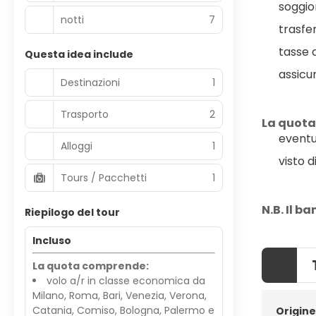
soggio
notti
7
trasfe
tasse 
Questa idea include
assicu
Destinazioni
1
Trasporto
2
La quota
eventu
Alloggi
1
visto d
Tours / Pacchetti
1
N.B. Il b
Riepilogo del tour
Incluso
La quota comprende:
volo a/r in classe economica da
Milano, Roma, Bari, Venezia, Verona,
Catania, Comiso, Bologna, Palermo e
Origine