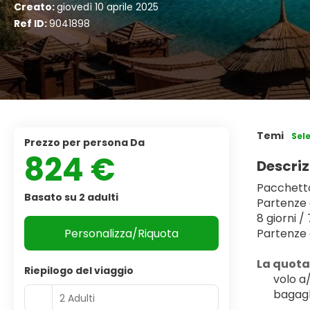
Creato:
giovedì 10 aprile 2025
Ref ID:
9041898
Temi
Sel
Prezzo per persona Da
824 €
Descriz
Pacchetto
Basato su 2 adulti
Partenze
8 giorni / 
Personalizza/Riquota
Partenze 
La quot
Riepilogo del viaggio
volo a
bagagl
2 Adulti