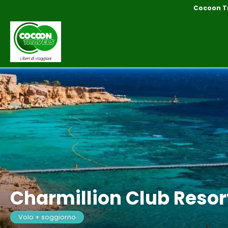
Cocoon T
Charmillion Club Resor
Volo + soggiorno