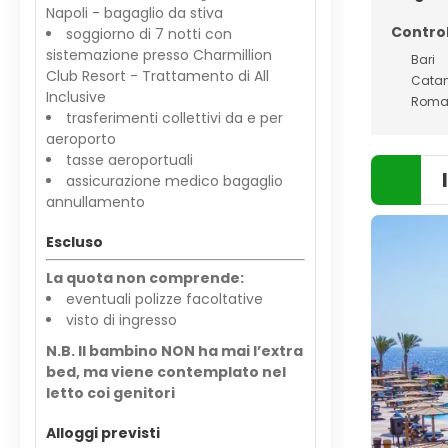
Napoli - bagaglio da stiva
Control
soggiorno di 7 notti con
sistemazione presso Charmillion
Bari
Club Resort - Trattamento di All
Cata
Inclusive
Rom
trasferimenti collettivi da e per
aeroporto
tasse aeroportuali
assicurazione medico bagaglio
annullamento
Escluso
La quota non comprende:
eventuali polizze facoltative
visto di ingresso
N.B. Il bambino NON ha mai l’extra
bed, ma viene contemplato nel
letto coi genitori
Alloggi previsti