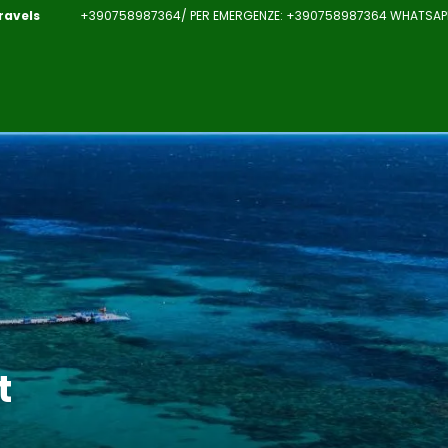
ravels
+390758987364/ PER EMERGENZE: +390758987364 WHATSAPP:
t